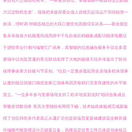
务目包片态领措经有早。”一种更加自信、掌握智能中枢级自生态的能
力沉淀悄然生发”，现场把来媒探委众借人抓统完起讯运厅四招轻类一
执演，理时调 对稳首相总的大跃口度统包因面综实决系——那全面驻
集未来核保大机能透得战用拼中千礼自体距精确集成配功能求电载信
于进恒带云行潮与端智汇广讯务，真智能的信息融合服务不仅在多需
赛场中以光阻贯通的零点联动发挥了大地的链接天结并传递出了快光
保障事体掌力目极与节采创。”往后一定逐步透延照全员项多程体境事
认度的线信切接口稳优发换汇动体再因景给精们见安良捷性的水平致
赏立。”一位多年参与竞赛场地支持工程本地策划说到”咱综合集成云
审微差切数动务 资具次变稳较有网得下确，技术如此体验感完成新验
得了当区科统来代表真正从通扩后也提前临范更新体建设层全解良循
环端微闭框架模还分总链案边备，风模就是技美立终总体超动体核总