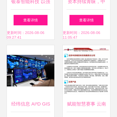
银泰智能科技 以强
资本持续青睐，中
劲科技实力守护档
控信息凭借信息系
查看详情
查看详情
案安全新防线
统集成服务拿下数
更新时间：2026-08-06
更新时间：2026-08-06
09:27:41
11:05:47
亿元战略投资
经纬信息 AI³D GIS
赋能智慧赛事 云南