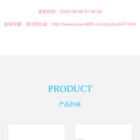
更新时间：2026-08-06 07:30:50
如若转载，请注明出处：http://www.yuanxi805.com/product/47.html
PRODUCT
产品列表