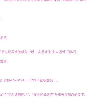
全。
证书。
，避免因证书过期导致的服务中断，这是等保“安全运维”的体现。
与告警。
（如AES-GCM， ECDHE密钥交换）。
了“安全通信网络”、“安全区域边界”等相关控制点的要求。