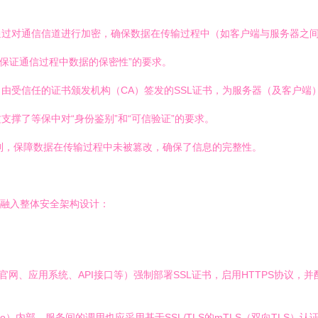
协议通过对通信信道进行加密，确保数据在传输过程中（如客户端与服务器
术保证通信过程中数据的保密性”的要求。
：由受信任的证书颁发机构（CA）签发的SSL证书，为服务器（及客户
撑了等保中对“身份鉴别”和“可信验证”的要求。
）机制，保障数据在传输过程中未被篡改，确保了信息的完整性。
用融入整体安全架构设计：
网、应用系统、API接口等）强制部署SSL证书，启用HTTPS协议，并
tio）内部，服务间的调用也应采用基于SSL/TLS的mTLS（双向TL